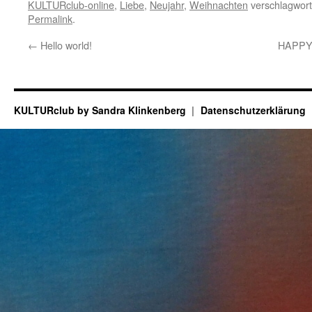
KULTURclub-online
,
Liebe
,
Neujahr
,
Weihnachten
verschlagwort
Permalink
.
←
Hello world!
HAPPY 
KULTURclub by Sandra Klinkenberg
Datenschutzerklärung