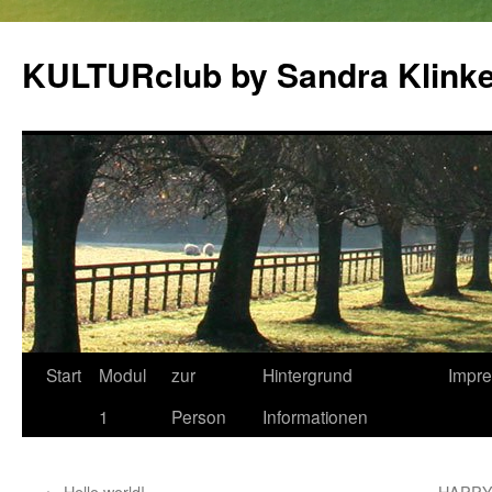
KULTURclub by Sandra Klink
Zum
Start
Modul
zur
Hintergrund
Impr
Inhalt
1
Person
Informationen
springen
←
Hello world!
HAPPY 